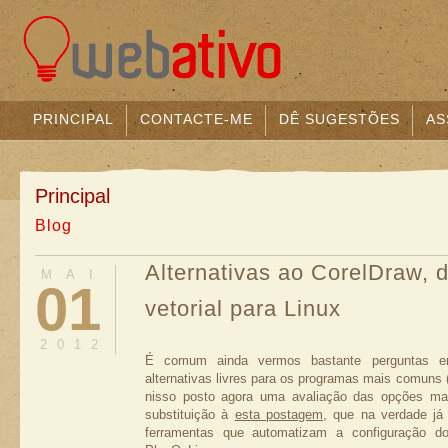
PRINCIPAL
CONTACTE-ME
DÊ SUGESTÕES
AS
Principal
Blog
Alternativas ao CorelDraw, 
MAI
01
vetorial para Linux
2012
É comum ainda vermos bastante perguntas em 
alternativas livres para os programas mais comuns 
nisso posto agora uma avaliação das opções ma
substituição à
esta postagem
, que na verdade já
ferramentas que automatizam a configuração