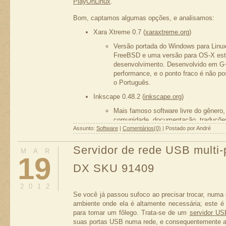
PlayOnLinux
.
Bom, captamos algumas opções, e analisamos:
Xara Xtreme 0.7 (
xaraxtreme.org
)
Versão portada do Windows para Linux
FreeBSD e uma versão para OS-X es
desenvolvimento. Desenvolvido em G+
performance, e o ponto fraco é não po
o Português.
Inkscape 0.48.2 (
inkscape.org
)
Mais famoso software livre do gênero,
comunidade, documentação, traduçõe
Assunto:
Software
todas as plataformas (Unix, Windows 
|
Comentários(0)
| Postado por André
C/C++ porém com partes em Python, 
desenvolvimento e testes; muito estáv
Servidor de rede USB multi-
MAR
19
Skencil 0.6.17 (
skencil.org
)
DX SKU 91409
Desenvolvido numa linguagem modern
dependente de versões 2.6 para baixo.
2012
complicado rodar este software no Ubu
Se você já passou sufoco ao precisar trocar, num
dos seus concorrentes, não o encontre
ambiente onde ela é altamente necessária; este é
oficiais, mas existe um .deb disponív
para tomar um fôlego. Trata-se de um
servidor US
quase todas plataformas (Linux, Free
suas portas USB numa rede, e consequentemente a