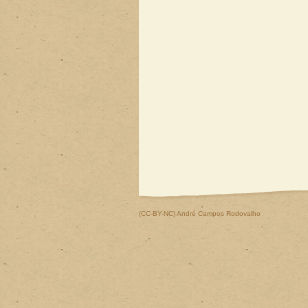
(CC-BY-NC)
André Campos Rodovalho