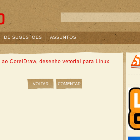
DÊ SUGESTÕES
ASSUNTOS
s ao CorelDraw, desenho vetorial para Linux