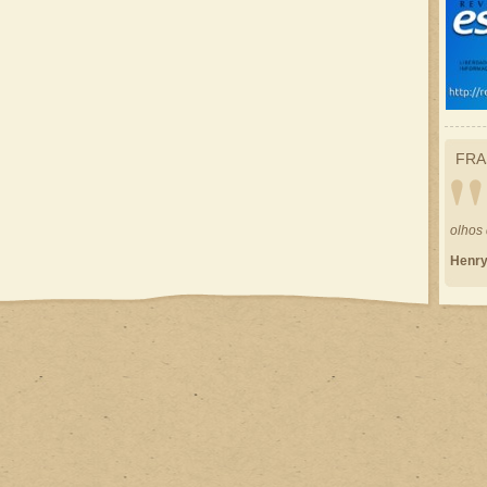
FRA
olhos
Henry