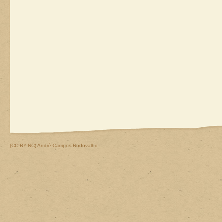
(CC-BY-NC)
André Campos Rodovalho