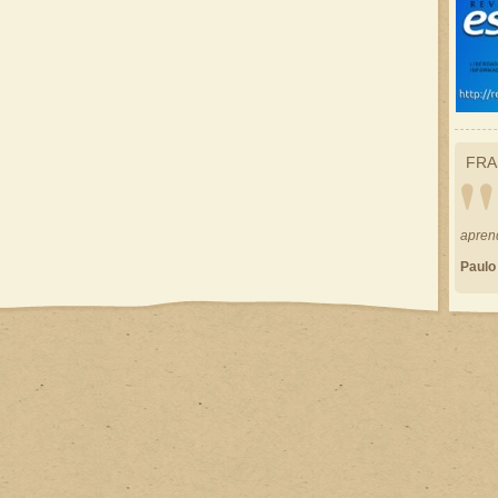
FRA
apren
Paulo