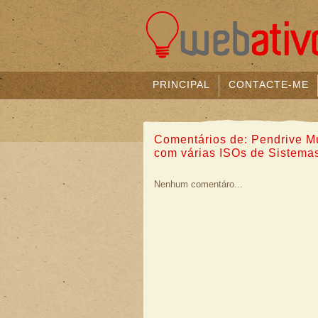
PRINCIPAL
CONTACTE-ME
Comentários de: Pendrive Mu
com várias ISOs de Sistemas
Nenhum comentáro...