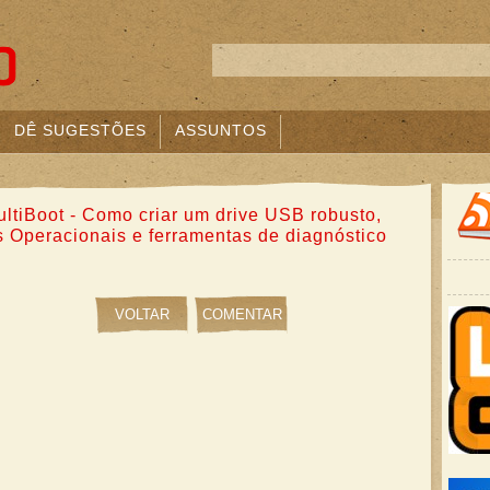
DÊ SUGESTÕES
ASSUNTOS
ltiBoot - Como criar um drive USB robusto,
 Operacionais e ferramentas de diagnóstico