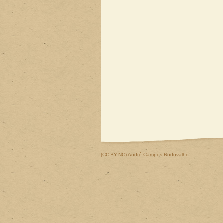
(CC-BY-NC)
André Campos Rodovalho