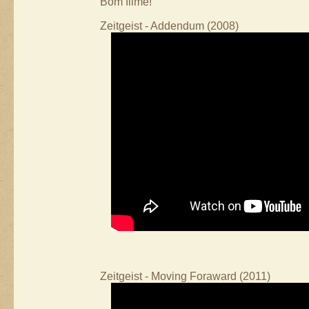
Bom filme!
Zeitgeist - Addendum (2008)
Zeitgeist - Moving Foraward (2011)