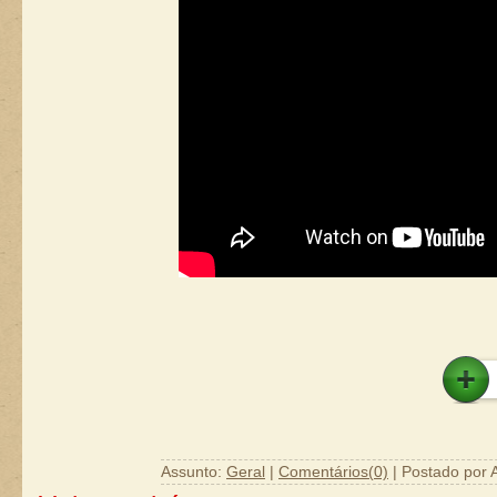
Assunto:
Geral
|
Comentários(0)
| Postado por 