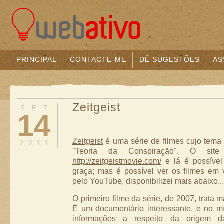
PRINCIPAL
CONTACTE-ME
DÊ SUGESTÕES
AS
Zeitgeist
SET
14
Zeitgeist
é uma série de filmes cujo tema
2011
"Teoria da Conspiração". O site
http://zeitgeistmovie.com/
e lá é possível
graça; mas é possível ver os filmes em
pelo YouTube, disponibilizei mais abaixo...
O primeiro filme da série, de 2007, trata 
É um documentário interessante, e no m
informações a respeito da origem da