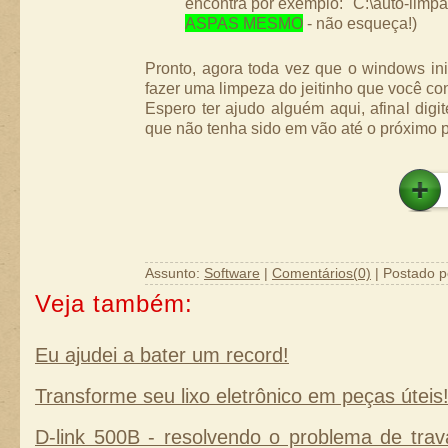
encontra por exemplo: "C:\auto-limpan
ASPAS MESMO
- não esqueça!)
Pronto, agora toda vez que o windows ini
fazer uma limpeza do jeitinho que você con
Espero ter ajudo alguém aqui, afinal digi
que não tenha sido em vão até o próximo p
Assunto:
Software
|
Comentários(0)
| Postado p
Veja também:
Eu ajudei a bater um record!
Transforme seu lixo eletrônico em peças útei
D-link 500B - resolvendo o problema de tra