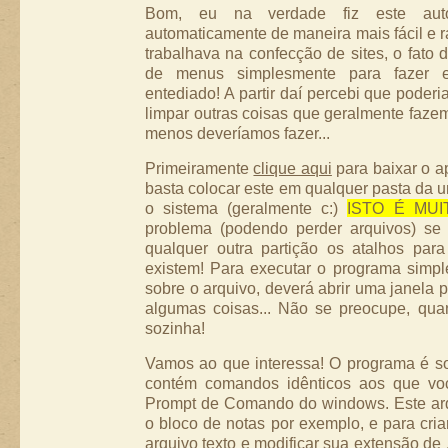
Bom, eu na verdade fiz este auto-
automaticamente de maneira mais fácil e 
trabalhava na confecção de sites, o fato 
de menus simplesmente para fazer 
entediado! A partir daí percebi que poder
limpar outras coisas que geralmente faze
menos deveríamos fazer...
Primeiramente
clique aqui
para baixar o ap
basta colocar este em qualquer pasta da 
o sistema (geralmente c:)
ISTO É MU
problema (podendo perder arquivos) se 
qualquer outra partição os atalhos pa
existem! Para executar o programa simp
sobre o arquivo, deverá abrir uma janela p
algumas coisas... Não se preocupe, quan
sozinha!
Vamos ao que interessa! O programa é s
contém comandos idênticos aos que voc
Prompt de Comando do windows. Este arq
o bloco de notas por exemplo, e para cria
arquivo texto e modificar sua extensão de .