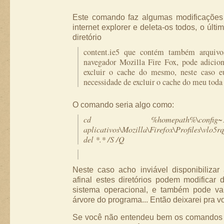
Este comando faz algumas modificações
internet explorer e deleta-os todos, o úl
diretório
content.ie5 que contém também arquivo
navegador Mozilla Fire Fox, pode adici
excluir o cache do mesmo, neste caso e
necessidade de excluir o cache do meu toda
O comando seria algo como:
cd %homepath%\conf
aplicativos\Mozilla\Firefox\Profiles\vlo5r
del *.* /S /Q
Neste caso acho inviável disponibilizar
afinal estes diretórios podem modificar
sistema operacional, e também pode var
árvore do programa... Então deixarei pra vo
Se você não entendeu bem os comandos a