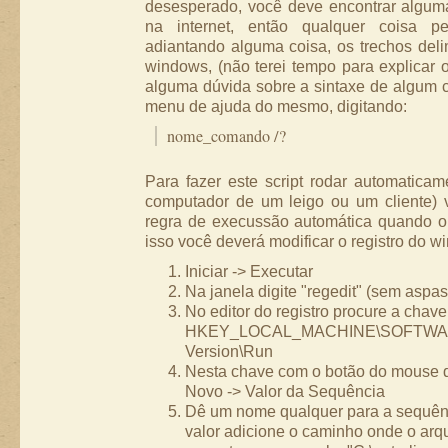
desesperado, você deve encontrar alguma
na internet, então qualquer coisa p
adiantando alguma coisa, os trechos del
windows, (não terei tempo para explicar o
alguma dúvida sobre a sintaxe de algum 
menu de ajuda do mesmo, digitando:
nome_comando /?
Para fazer este script rodar automatica
computador de um leigo ou um cliente) 
regra de execussão automática quando o 
isso você deverá modificar o registro do 
Iniciar -> Executar
Na janela digite "regedit" (sem aspas,
No editor do registro procure a chave
HKEY_LOCAL_MACHINE\SOFTWARE\
Version\Run
Nesta chave com o botão do mouse d
Novo -> Valor da Sequência
Dê um nome qualquer para a sequênc
valor adicione o caminho onde o arq