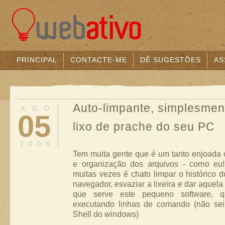
PRINCIPAL
CONTACTE-ME
DÊ SUGESTÕES
AS
Auto-limpante, simplesment
AGO
05
lixo de prache do seu PC
2008
Tem muita gente que é um tanto enjoada
e organização dos arquivos - como eu
muitas vezes é chato limpar o histórico d
navegador, esvaziar a lixeira e dar aquela 
que serve este pequeno software, q
executando linhas de comando (não se
Shell do windows)