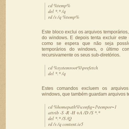
cd %temp%
del *.* /q
rd /s /q %temp%
Este bloco exclui os arquivos temporários,
do windows. E depois tenta excluir este 
como se espera que não seja possíve
temporários do windows, o último co
recursivamente os seus sub-diretórios.
cd %systemroot%\prefetch
del *.* /q
Estes comandos excluem os arquivos 
windows, que também guardam arquivos t
cd %homepath%\config~1\tempor~1
attrib -S -R -H +A /D /S *.*
del *.* /S /Q
rd /s /q content.ie5