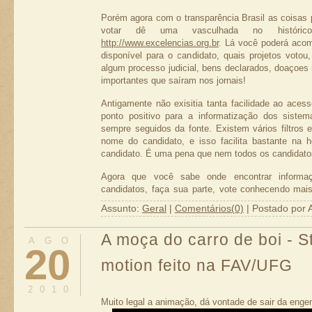
Porém agora com o transparência Brasil as coisas 
votar dê uma vasculhada no históri
http://www.excelencias.org.br
. Lá você poderá acom
disponível para o candidato, quais projetos voto
algum processo judicial, bens declarados, doaçoes 
A primeira coisa que vou explicar, é como faço par
importantes que saíram nos jornais!
em "/media/sda5" toda vez que você ligar a máqui
usuário, crie uma pasta no diretório "/media" do 
Antigamente não exisitia tanta facilidade ao ace
outros dispositivos são montados. Cada linha é um
ponto positivo para a informatização dos siste
sempre seguidos da fonte. Existem vários filtros
sudo su
nome do candidato, e isso facilita bastante na h
mkdir /media/sda5
candidato. É uma pena que nem todos os candidato
chown nome_do_seu_usr /media/sda5
Agora que você sabe onde encontrar informaç
candidatos, faça sua parte, vote conhecendo mai
Depois de feito isso, você deverá configurar o arqui
gravados da televisão.
dispositivo "/dev/sda5" no boot. Edite adicionando a
Assunto:
Geral
|
Comentários(0)
| Postado por 
user,auto,force 0 0" na últinha linha do fstab. Segu
A moça do carro de boi - S
AGO
20
gksudo gedit /etc/fstab
exit
motion feito na FAV/UFG
2010
Neste ponto é bom você re-iniciar a máquina e ve
Muito legal a animação, dá vontade de sair da engenh
montada, e um ícone com atalho para a mesma enc