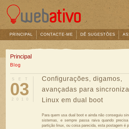
PRINCIPAL
CONTACTE-ME
DÊ SUGESTÕES
AS
Principal
Blog
Configurações, digamos,
SET
03
avançadas para sincroniza
Linux em dual boot
2010
Para quem usa dual boot e ainda não conseguiu sin
sistemas, e sempre passa raiva quando precis
partição linux, ou coisa parecida, esta postagem é 