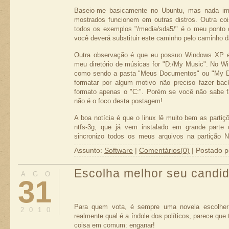
Baseio-me basicamente no Ubuntu, mas nada i
mostrados funcionem em outras distros. Outra coi
todos os exemplos "/media/sda5/" é o meu ponto 
você deverá substituir este caminho pelo caminho da
Outra observação é que eu possuo Windows XP em
meu diretório de músicas for "D:/My Music". No Wi
como sendo a pasta "Meus Documentos" ou "My Do
formatar por algum motivo não preciso fazer ba
formato apenas o "C:". Porém se você não sabe f
não é o foco desta postagem!
A boa notícia é que o linux lê muito bem as part
ntfs-3g, que já vem instalado em grande parte 
sincronizo todos os meus arquivos na partição 
arquivos pessoais, nada de instalações! Para fi
Assunto:
Software
|
Comentários(0)
| Postado p
abaixo, que mostra toda a estrutura de partições d
Escolha melhor seu candid
AGO
31
Para quem vota, é sempre uma novela escolher
2010
realmente qual é a índole dos políticos, parece qu
coisa em comum: enganar!