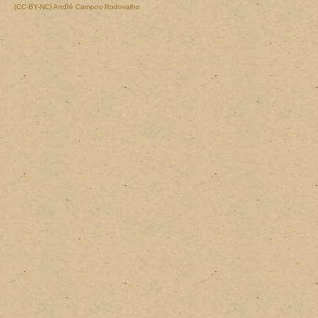
ln -s /media/sda5/My Music/ Música
(CC-BY-NC)
André Campos Rodovalho
rmdir ~/Vídeos/
ln -s /media/sda5/My Videos/ Vídeos
Agora você já tem seus Documentos, Imagens, Mú
estando em qualquer um dos sistemas você poderá 
É possível fazer mais, sincronizando até mesmo o
apache, segue:
rmdir /var/www/
ln -s /media/sda5/UniServer/udrive/www /var/www
Fantástico não? Agora você tem a liberdade de 
sistemas... Ponto positivo pro Linux, pela compatibi