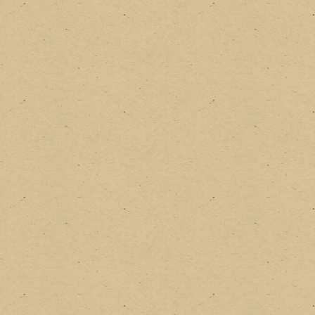
na sucata), este tem o diferencial de ter botã
suficiente para adição de um porta-fusível. O que 
para implementar esta melhoria...
Os conectores de tomada desta vez vieram de um
computador, aquelas mesmo que todo mundo tem j
o botãozinho que controla a presença de energia n