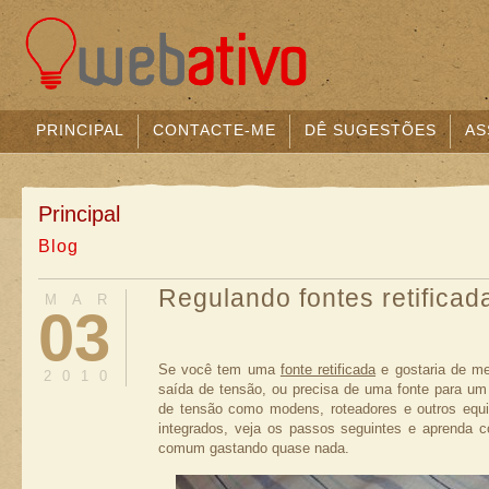
PRINCIPAL
CONTACTE-ME
DÊ SUGESTÕES
AS
Principal
Blog
Regulando fontes retificad
MAR
03
Se você tem uma
fonte retificada
e gostaria de me
2010
saída de tensão, ou precisa de uma fonte para um
de tensão como modens, roteadores e outros equi
integrados, veja os passos seguintes e aprenda 
comum gastando quase nada.