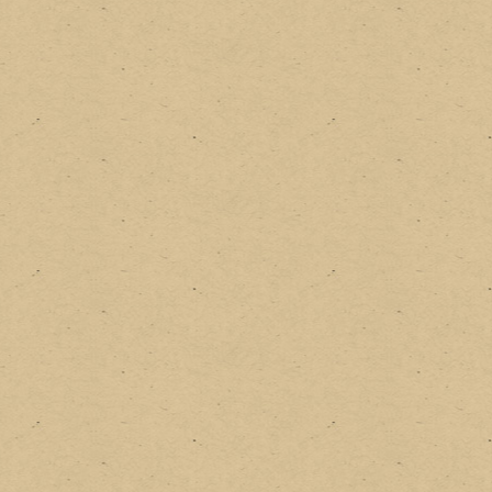
Desenhar o local onde vai ficar cada componen
desnecessária e também pode deixar as tomad
acabamento for detalhe importante é possível jate
furadinha e pronta pra receber os componentes. No
que usei lixo eletrônico...