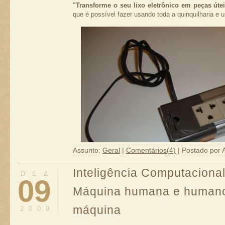
"Transforme o seu lixo eletrônico em peças útei
que é possível fazer usando toda a quinquilharia e 
Assunto:
Geral
|
Comentários(4)
| Postado por 
Inteligência Computacional
DEZ
09
Máquina humana e human
É importante lembrar que a fonte de partida deverá
máquina
2009
final que se deseja regular (no mínimo 7% a mais),
Com a carcaça do modem ou roteador fazemos o co
7.5v 1.3A e regulei com um CI 7805, que oferecerá 
está parecendo mais com um filtro de linha. A par