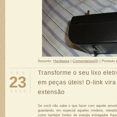
Assunto:
Hardware
|
Comentários(0)
| Postado 
Transforme o seu lixo elet
FEV
23
em peças úteis! D-link vira
extensão
2010
Acima o nosso equipamento de partida, além dele 
1 CI regulador de tensão para a tensão desej
Se você não sabe o que fazer com aquele amonto
tensão desejada)
guardando, em especial aqueles modens, roteado
1 Dissipador de tensão
como também fontes de energia estragadas fique
1 capacitor de no mínimo 100nF